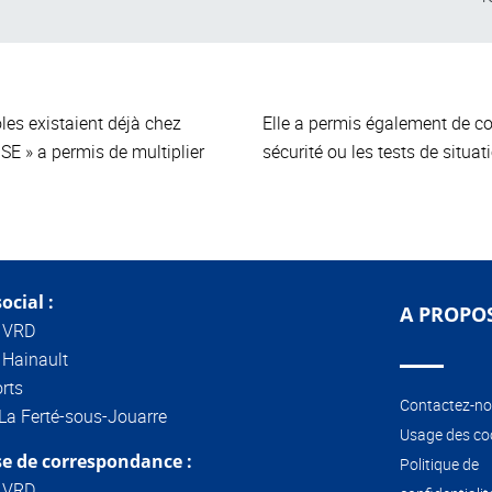
ôles existaient déjà chez
Elle a permis également de co
E » a permis de multiplier
sécurité ou les tests de situa
ocial :
A PROPO
 VRD
 Hainault
rts
Contactez-n
La Ferté-sous-Jouarre
Usage des co
e de correspondance :
Politique de
 VRD