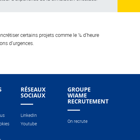
ncrétiser certains projets comme le ¼ d’heure
tions d’urgences.
S
RÉSEAUX
GROUPE
SOCIAUX
WIAME
RECRUTEMENT
ous
LinkedIn
On recrute
okies
Youtube