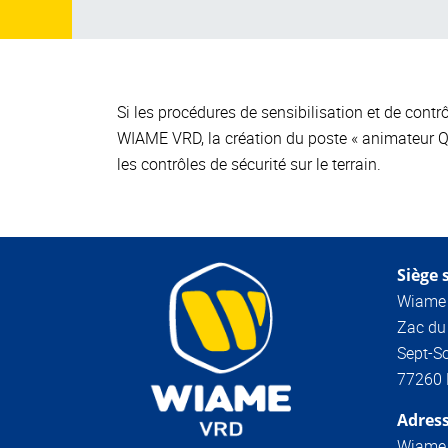
Si les procédures de sensibilisation et de contr
WIAME VRD, la création du poste « animateur QS
les contrôles de sécurité sur le terrain.
Siège s
Wiame
Zac du
Sept-So
77260 
Adress
Wiame