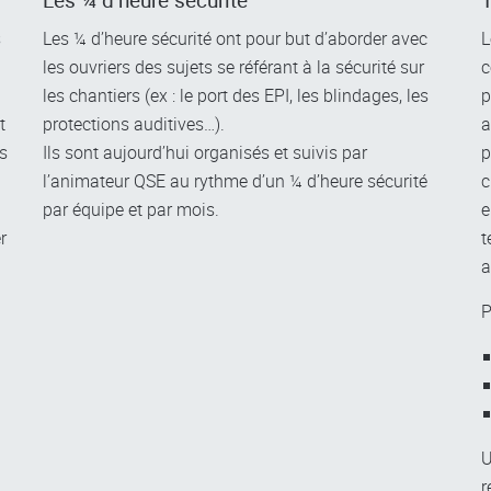
Les ¼ d’heure sécurité
T
s
Les ¼ d’heure sécurité ont pour but d’aborder avec
L
les ouvriers des sujets se référant à la sécurité sur
c
les chantiers (ex : le port des EPI, les blindages, les
p
t
protections auditives…).
a
es
Ils sont aujourd’hui organisés et suivis par
p
l’animateur QSE au rythme d’un ¼ d’heure sécurité
c
par équipe et par mois.
e
r
t
a
P
U
r