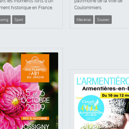
ant les moments forts d’un
patrimoine de la ville de
ment historique en France.
Coulommiers.
oring
Sport
Mécénat
Soutien