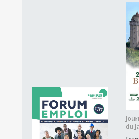
Jour
du J
Parten