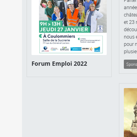
années
châtea
et 23 
découv
nous e
pour n
plusie
Forum Emploi 2022
Spons