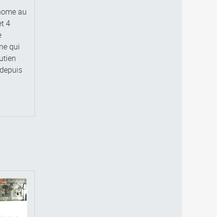
onome au
t 4
e
ne qui
utien
 depuis