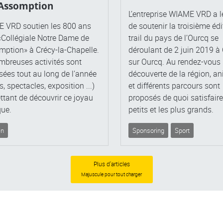
’Assomption
L’entreprise WIAME VRD a le
 VRD soutien les 800 ans
de soutenir la troisième éd
«Collégiale Notre Dame de
trail du pays de l’Ourcq se
mption» à Crécy-la-Chapelle.
déroulant de 2 juin 2019 à
mbreuses activités sont
sur Ourcq. Au rendez-vous 
ées tout au long de l’année
découverte de la région, a
es, spectacles, exposition ...)
et différents parcours sont
tant de découvrir ce joyau
proposés de quoi satisfaire
que.
petits et les plus grands.
en
Sponsoring
Sport
Plus d'articles
Majuscule
pour tout charger