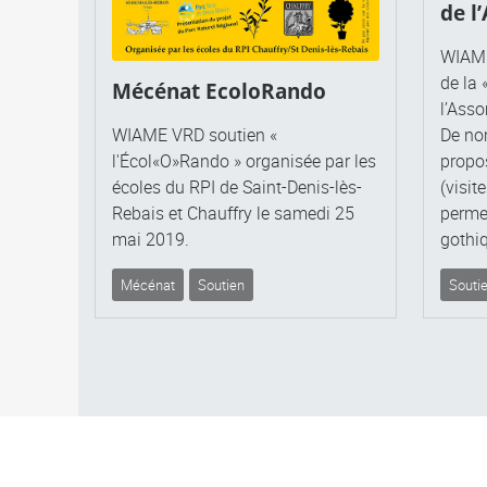
de l
WIAME
de la 
Mécénat EcoloRando
l’Asso
WIAME VRD soutien «
De no
l'Écol«O»Rando » organisée par les
propos
écoles du RPI de Saint-Denis-lès-
(visit
Rebais et Chauffry le samedi 25
permet
mai 2019.
gothi
Mécénat
Soutien
Souti