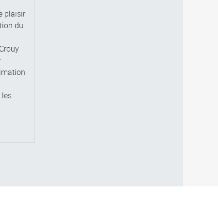
 plaisir
ition du
 Crouy
:
nimation
 les