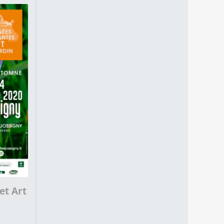
et Art
s