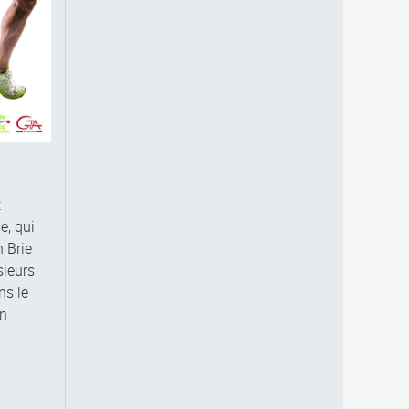
t
e, qui
 Brie
sieurs
ns le
on