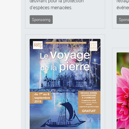
œuvrant pour la protection
retraç
d’espèces menacées.
événe
Sponsoring
Spons