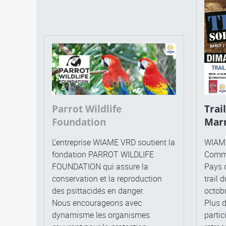
Parrot Wildlife
Trai
Foundation
Mar
L’entreprise WIAME VRD soutient la
WIAME
fondation PARROT WILDLIFE
Commu
FOUNDATION qui assure la
Pays 
conservation et la reproduction
trail 
des psittacidés en danger.
octob
Nous encourageons avec
Plus d
dynamisme les organismes
partic