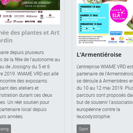
née des plantes et Art
ardin
aire depuis plusieurs
L’Armentiéroise
 de la fête de l’autonome au
au de Jossigny du 5 et 6
L’entreprise WIAME VRD es
re 2019. WIAME VRD est allé
partenaire de l’Armentiérois
encontre des exposants
se déroule à Armentières en
ant des ateliers et
du 10 au 12 mai 2019. Plu
stration durant ces deux
parcours sont proposés da
es. Un réel soutien pour
but de soutenir l’associati
partenaire local depuis
européenne contre la
urs années.
leucodystrophie.
oring
Sport