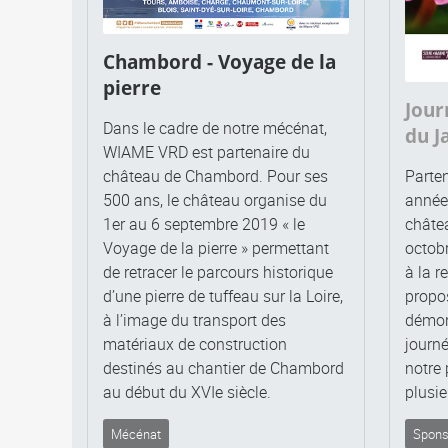
Chambord - Voyage de la
pierre
Jour
Dans le cadre de notre mécénat,
du J
WIAME VRD est partenaire du
château de Chambord. Pour ses
Parten
500 ans, le château organise du
années
1er au 6 septembre 2019 « le
châte
Voyage de la pierre » permettant
octob
de retracer le parcours historique
à la r
d’une pierre de tuffeau sur la Loire,
propos
à l’image du transport des
démon
matériaux de construction
journé
destinés au chantier de Chambord
notre 
au début du XVIe siècle.
plusie
Mécénat
Spons