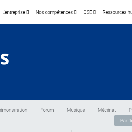
L'entreprise
Nos compétences
QSE
Ressources 
s
émonstration
Forum
Musique
Mécénat
P
Par d