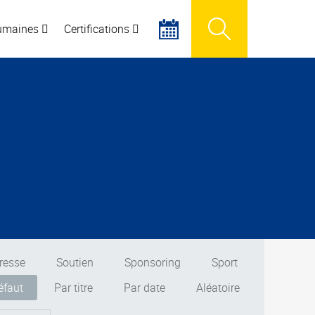
humaines
Certifications
resse
Soutien
Sponsoring
Sport
éfaut
Par titre
Par date
Aléatoire