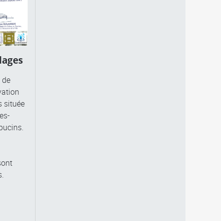
lages
 de
vation
s située
es-
pucins.
sont
s.